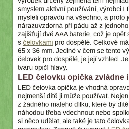
výrobek určený zejména těm nejmladší
smyslem aktivní používání, výrobci 
mysleli opravdu na všechno, a proto j
nárazuvzdorná při pádu až z jednoho 
zajišťují dvě AAA baterie, což je opět
s
čelovkami
pro dospělé. Celkově má
65 x 36 mm. Jediné v čem se tento vý
čelovek pro dospělé, je její vzhled. J
tvaru opičí hlavy.
LED čelovku opička zvládne i
LED čelovka opička je vhodná opravd
nejmenší dítě ji může používat. Neje
z žádného malého dílku, které by dít
náhodou třeba vdechnout nebo spolkn
si něco udělat, ale také je tato čelov