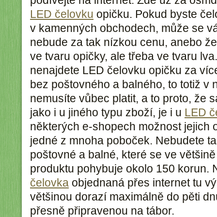
podívejte na internet. Zde už za osm
LED čelovku
opičku. Pokud byste čel
v kamenných obchodech, může se vám
nebude za tak nízkou cenu, anebo ž
ve tvaru opičky, ale třeba ve tvaru lva
nenajdete LED čelovku opičku za více
bez poštovného a balného, to totiž v
nemusíte vůbec platit, a to proto, že
jako i u jiného typu zboží, je i u
LED č
některých e-shopech možnost jejich 
jedné z mnoha poboček. Nebudete tak
poštovné a balné, které se ve většině
produktu pohybuje okolo 150 korun. 
čelovka
objednaná přes internet tu v
většinou dorazí maximálně do pěti dnů
přesně připravenou na tábor.