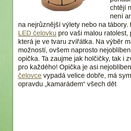
chtějí 
není an
na nejrůznější výlety nebo na tábory.
LED čelovku
pro vaši malou ratolest,
která je ve tvaru zvířátka. Na výběr 
možností, ovšem naprosto nejoblíben
opička. Ta zaujme jak holčičky, tak i 
pro každého! Opička je asi nejoblíben
čelovce
vypadá velice dobře, má symp
opravdu „kamarádem“ všech dět