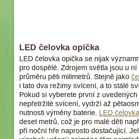
LED čelovka opička
LED čelovka opička se nijak významn
pro dospělé. Zdrojem světla jsou u ní
průměru pěti milimetrů. Stejně jako
če
i tato dva režimy svícení, a to stálé s
Pokud si vyberete první z uvedených 
nepřetržité svícení, vydrží až pětao
nutnosti výměny baterie.
LED čelovk
deset metrů, což je pro malé děti nap
při noční hře naprosto dostačující. Je