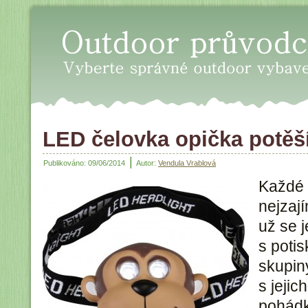
Oudoor průvodce - Vyberte sp
LED čelovka opička potěší
|
Publikováno:
09/06/2014
Autor:
Vendula Vrablová
Každé 
nejzaj
už se 
s potis
skupin
s jejic
pohádk