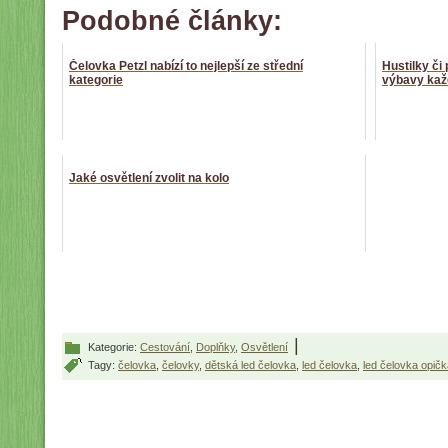
Podobné články:
Čelovka Petzl nabízí to nejlepší ze střední
Hustilky či
kategorie
výbavy kaž
Jaké osvětlení zvolit na kolo
|
Kategorie:
Cestování
,
Doplňky
,
Osvětlení
Tagy:
čelovka
,
čelovky
,
dětská led čelovka
,
led čelovka
,
led čelovka opičk