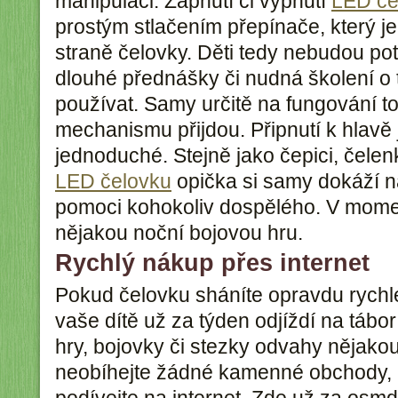
manipulaci. Zapnutí či vypnutí
LED če
prostým stlačením přepínače, který j
straně čelovky. Děti tedy nebudou p
dlouhé přednášky či nudná školení o 
používat. Samy určitě na fungování 
mechanismu přijdou. Připnutí k hlavě 
jednoduché. Stejně jako čepici, čelenku
LED čelovku
opička si samy dokáží n
pomoci kohokoliv dospělého. V mome
nějakou noční bojovou hru.
Rychlý nákup přes internet
Pokud čelovku sháníte opravdu rychle
vaše dítě už za týden odjíždí na tábo
hry, bojovky či stezky odvahy nějako
neobíhejte žádné kamenné obchody, 