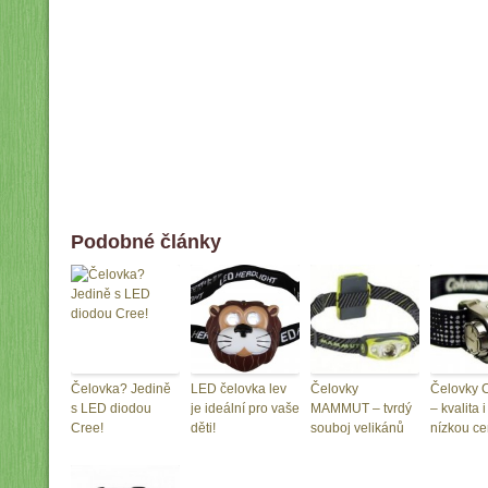
Podobné články
Čelovka? Jedině
LED čelovka lev
Čelovky
Čelovky 
s LED diodou
je ideální pro vaše
MAMMUT – tvrdý
– kvalita i
Cree!
děti!
souboj velikánů
nízkou c