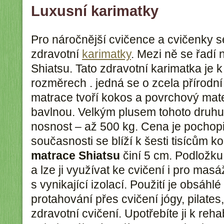
Luxusní karimatky
Pro náročnější cvičence a cvičenky s
zdravotní
karimatky
. Mezi ně se řadí
Shiatsu. Tato zdravotní karimatka je k
rozměrech . jedná se o zcela přírodní
matrace tvoří kokos a povrchový mater
bavlnou. Velkým plusem tohoto druhu
nosnost – až 500 kg. Cena je pochopi
současnosti se blíží k šesti tisícům k
matrace Shiatsu
činí 5 cm. Podložku
a lze ji využívat ke cvičení i pro ma
s vynikající izolací. Použití je obsáhl
protahování přes cvičení jógy, pilates
zdravotní cvičení. Upotřebíte ji k reha