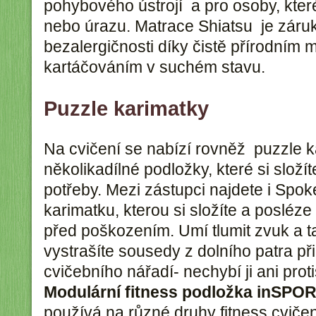
pohybového ústrojí a pro osoby, kter
nebo úrazu. Matrace Shiatsu je záru
bezalergičnosti díky čistě přírodním 
kartáčováním v suchém stavu.
Puzzle karimatky
Na cvičení se nabízí rovněž puzzle k
několikadílné podložky, které si slož
potřeby. Mezi zástupci najdete i Spo
karimatku, kterou si složíte a posléz
před poškozením. Umí tlumit zvuk a t
vystrašíte sousedy z dolního patra při
cvičebního nářadí- nechybí ji ani prot
Modulární fitness podložka inSPO
používá na různé druhy fitness cviče