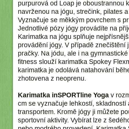
purpurová od Loap je oboustrannou k
navrženou na jógu, strečink, pilates a
Vyznačuje se měkkým povrchem s pro
Jednotlivé pózy jógy provádíte na př
Karimatka na jógu splňuje nejpřísněj
provádění jógy. V případě znečištění 
pračky. Na jódu, ale i na gymnastické 
fitness slouží karimatka Spokey Flex
karimatka je odolává natahování běhe
zhotovena z neoprenu.
Karimatka inSPORTline Yoga
v rozm
cm se vyznačuje lehkostí, skladnost
transportem. Kromě jógy ji můžete pou
sportovní aktivity. Vybírat lze z šedé
nebo modrého provedení. Karimatka 