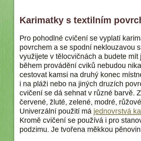
Karimatky s textilním povr
Pro pohodlné cvičení se vyplatí karima
povrchem a se spodní neklouzavou st
využijete v tělocvičnách a budete mít 
během provádění cviků nebudou nika
cestovat kamsi na druhý konec místnos
i na pláži nebo na jiných druzích po
cvičení se dá sehnat v různé barvě. Z
červené, žluté, zelené, modré, růžové
Univerzální použití má
jednovrstvá k
Kromě cvičení se používá i pro stano
podzimu. Je tvořena měkkou pěnovin