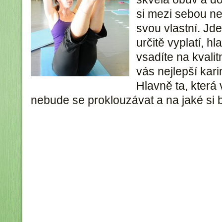
si mezi sebou nep
svou vlastní. Jde
určitě vyplatí, h
vsadíte na kvalit
vás nejlepší kar
Hlavně ta, která
nebude se proklouzávat a na jaké si 