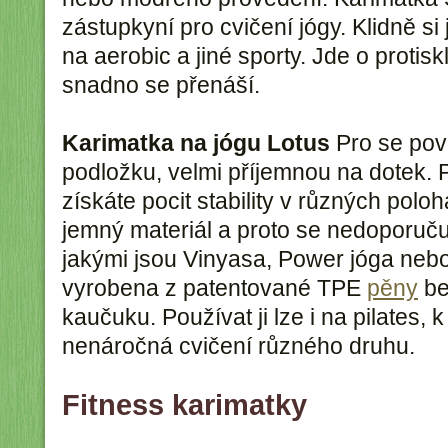
zástupkyní pro cvičení jógy. Klidně s
na aerobic a jiné sporty. Jde o protis
snadno se přenáší.
Karimatka na jógu Lotus
Pro se pov
podložku, velmi příjemnou na dotek. P
získáte pocit stability v různých polo
jemný materiál a proto se nedoporučuj
jakými jsou Vinyasa, Power jóga neb
vyrobena z patentované TPE
pěny
be
kaučuku. Používat ji lze i na pilates, k
nenáročná cvičení různého druhu.
Fitness karimatky