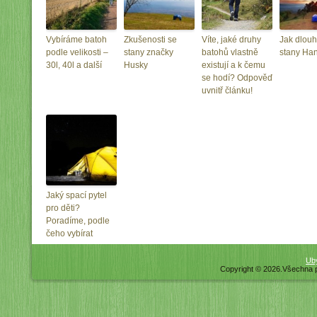
Vybíráme batoh
Zkušenosti se
Víte, jaké druhy
Jak dlouh
podle velikosti –
stany značky
batohů vlastně
stany Ha
30l, 40l a další
Husky
existují a k čemu
se hodí? Odpověď
uvnitř článku!
Jaký spací pytel
pro děti?
Poradíme, podle
čeho vybírat
Uby
Copyright © 2026.Všechna 