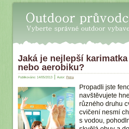
Oudoor průvodce - Vyberte sp
Jaká je nejlepší karimatka
nebo aerobiku?
|
Publikováno:
14/05/2013
Autor:
Petra
Propadli jste fe
navštěvujete hne
různého druhu c
cvičení nesmí ch
s vodou, pohodln
skvělá obuv a do