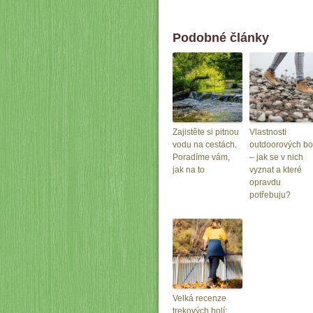
Podobné články
Zajistěte si pitnou
Vlastnosti
vodu na cestách.
outdoorových bo
Poradíme vám,
– jak se v nich
jak na to
vyznat a které
opravdu
potřebuju?
Velká recenze
trekových holí: