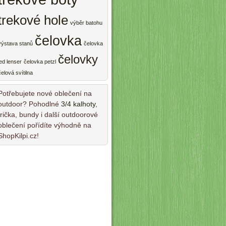
trekové hole
výběr batohu
čelovka
výstava stanů
čelovka
čelovky
led lenser
čelovka petzl
čelová svítilna
Potřebujete nové oblečení na
outdoor? Pohodlné
3/4 kalhoty
,
trička, bundy i další outdoorové
oblečení pořídíte výhodně na
ShopKilpi.cz!