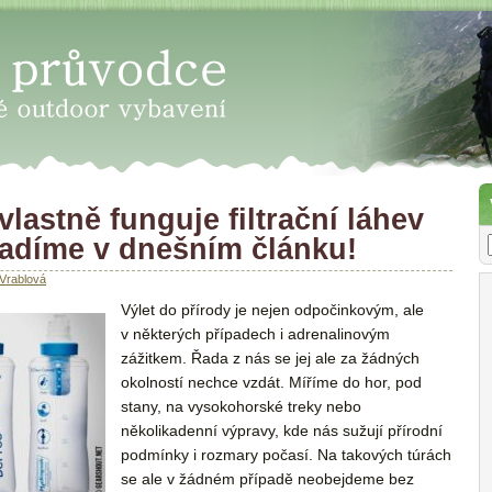
 - Vyberte správné outdoor vyba
vlastně funguje filtrační láhev
adíme v dnešním článku!
Vrablová
Výlet do přírody je nejen odpočinkovým, ale
v některých případech i adrenalinovým
zážitkem. Řada z nás se jej ale za žádných
okolností nechce vzdát. Míříme do hor, pod
stany, na vysokohorské treky nebo
několikadenní výpravy, kde nás sužují přírodní
podmínky i rozmary počasí. Na takových túrách
se ale v žádném případě neobejdeme bez