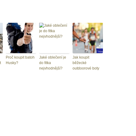
Proč koupit batoh
Jaké oblečení je
Jak koupit
t
Husky?
do fitka
běžecké
nejvhodnější?
outdoorové boty