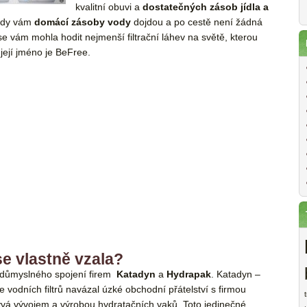
kvalitní obuvi a
dostatečných zásob jídla a
, kdy vám
domácí zásoby vody
dojdou a po cestě není žádná
 vám mohla hodit nejmenší filtrační láhev na světě, kterou
její jméno je BeFree.
e vlastně vzala?
 důmyslného spojení firem
Katadyn
a
Hydrapak
. Katadyn –
 vodních filtrů navázal úzké obchodní přátelství s firmou
vá vývojem a výrobou hydratačních vaků. Toto jedinečné