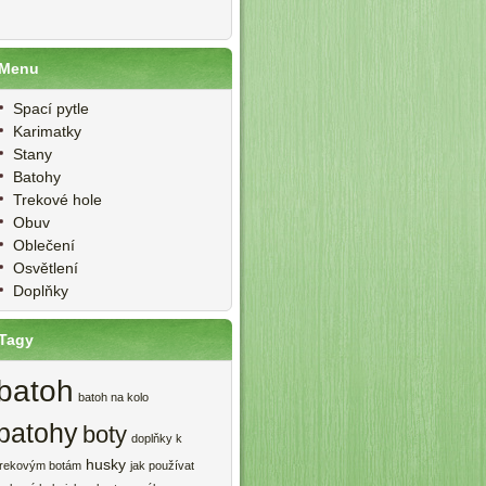
Menu
Spací pytle
Karimatky
Stany
Batohy
Trekové hole
Obuv
Oblečení
Osvětlení
Doplňky
Tagy
batoh
batoh na kolo
batohy
boty
doplňky k
husky
trekovým botám
jak používat