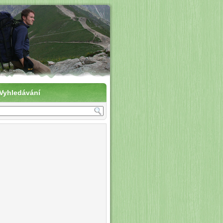
vení do přírody
Vyhledávání