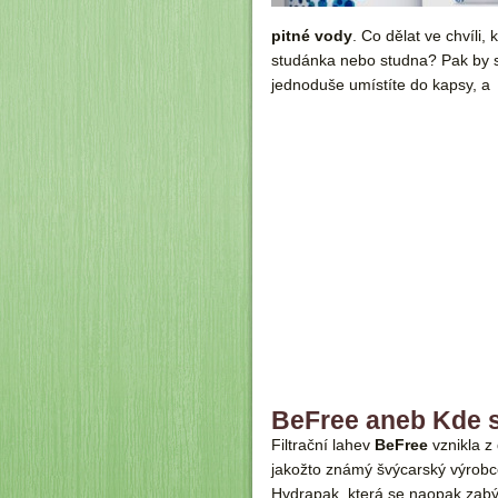
pitné vody
. Co dělat ve chvíli
studánka nebo studna? Pak by se
jednoduše umístíte do kapsy, a 
BeFree aneb Kde s
Filtrační lahev
BeFree
vznikla z
jakožto známý švýcarský výrobce
Hydrapak, která se naopak zabý