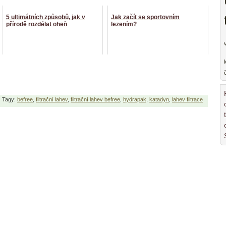
5 ultimátních způsobů, jak v
Jak začít se sportovním
přírodě rozdělat oheň
lezením?
Tagy:
befree
,
filtrační lahev
,
filtrační lahev befree
,
hydrapak
,
katadyn
,
lahev filtrace