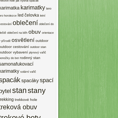
trekové hole
jak vybrat spacák
karimatky
karimatka
lano
led čelovka
pro horolezce
letní
oblečení
cestování
oblečení do
obuv
deště
oblečení na běh
orientace
osvětlení
outdoor
v přírodě
outdoor cestování
outdoor stan
outdoor vybavení
plynový vařič
rodinný stan
ponožky do bot
samonafukovací
karimatky
solární vařič
spacák
spací
spacáky
stan
stany
pytel
trekking
trekkové hole
treková obuv
trekové boty