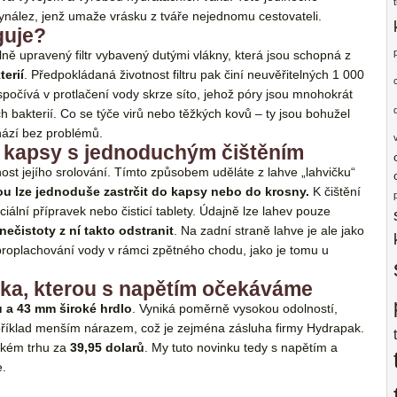
vynález, jenž umaže vrásku z tváře nejednomu cestovateli.
guje?
iálně upravený filtr vybavený dutými vlákny, která jsou schopná z
erií
. Předpokládaná životnost filtru pak činí neuvěřitelných 1 000
ů spočívá v protlačení vody skrze síto, jehož póry jsou mnohokrát
h bakterií. Co se týče virů nebo těžkých kovů – ty jsou bohužel
hází bez problémů.
o kapsy s jednoduchým čištěním
ost jejího srolování. Tímto způsobem uděláte z lahve „lahvičku“
ou lze jednoduše zastrčit do kapsy nebo do krosny.
K čištění
ální přípravek nebo čisticí tablety. Údajně lze lahev pouze
ečistoty z ní takto odstranit
. Na zadní straně lahve je ale jako
proplachování vody v rámci zpětného chodu, jako je tomu u
ka, kterou s napětím očekáváme
ru a 43 mm široké hrdlo
. Vyniká poměrně vysokou odolností,
apříklad menším nárazem, což je zejména zásluha firmy Hydrapak.
ickém trhu za
39,95 dolarů
. My tuto novinku tedy s napětím a
e.