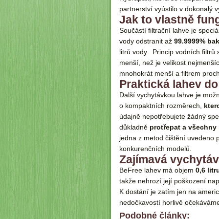
partnerství vyústilo v dokonalý 
Jak to vlastně fun
Součástí filtrační lahve je spec
vody odstranit až
99.9999% bakt
litrů vody. Princip vodních filtr
menší, než je velikost nejmenšíc
mnohokrát menší a filtrem proc
Praktická lahev d
Další vychytávkou lahve je možn
o kompaktních rozměrech,
kter
údajně nepotřebujete žádný speci
důkladně
protřepat a všechny n
jedna z metod čištění uvedeno 
konkurenčních modelů.
Zajímavá vychytáv
BeFree lahev má objem
0,6 lit
takže nehrozí její poškození n
K dostání je zatím jen na amer
nedočkavostí horlivě očekávám
Podobné články: