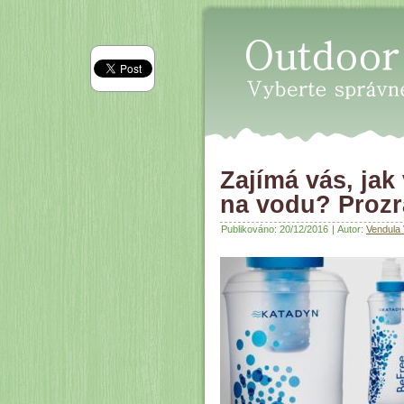
Oudoor průvodce
Zajímá vás, jak 
na vodu? Prozr
Publikováno:
20/12/2016
|
Autor:
Vendula 