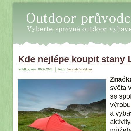
Oudoor průvodce - Vyberte sp
Kde nejlépe koupit stany
|
Publikováno:
19/07/2013
Autor:
Vendula Vrablová
Značk
světa 
se spo
výrobu
a výba
aktivi
můžete