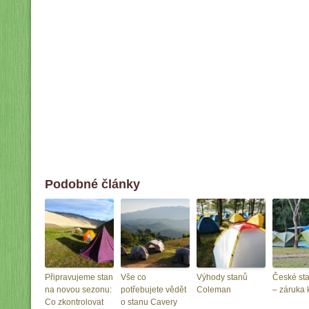
Podobné články
Připravujeme stan
Vše co
Výhody stanů
České sta
na novou sezonu:
potřebujete vědět
Coleman
– záruka k
Co zkontrolovat
o stanu Cavery