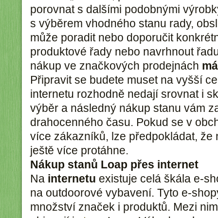
porovnat s dalšími podobnými výrobky
s výběrem vhodného stanu rady, obs
může poradit nebo doporučit konkrét
produktové řady nebo navrhnout řadu j
nákup ve značkových prodejnách
má
Připravit se budete muset na vyšší ce
internetu rozhodně nedají srovnat i s
výběr a následný nákup stanu vám z
drahocenného času. Pokud se v obch
více zákazníků, lze předpokládat, ž
ještě více protáhne.
Nákup stanů Loap přes internet
Na
internetu
existuje celá škála e-s
na outdoorové vybavení. Tyto e-shop
množství značek i produktů. Mezi nim