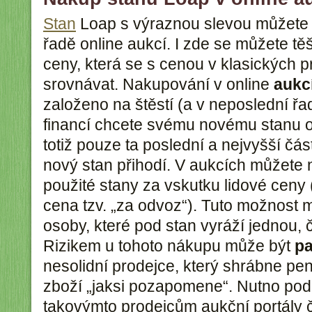
Stan
Loap s výraznou slevou můžete z
řadě online aukcí. I zde se můžete tě
ceny, která se s cenou v klasických 
srovnávat. Nakupování v online
aukc
založeno na štěstí (a v neposlední řa
financí chcete svému novému stanu o
totiž pouze ta poslední a nejvyšší čá
nový stan přihodí. V aukcích můžete na
použité stany za vskutku lidové ceny 
cena tzv. „za odvoz“). Tuto možnost 
osoby, které pod stan vyráží jednou, č
Rizikem u tohoto nákupu může být
pa
nesolidní prodejce, který shrábne pe
zboží „jaksi pozapomene“. Nutno podo
takovýmto prodejcům aukční portály č