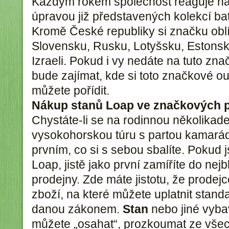
Každým rokem společnost reaguje na 
úpravou již představených kolekcí ba
Kromě České republiky si značku oblíb
Slovensku, Rusku, Lotyšsku, Estons
Izraeli. Pokud i vy nedáte na tuto znač
bude zajímat, kde si toto značkové o
můžete pořídit.
Nákup stanů Loap ve značkových 
Chystáte-li se na rodinnou několikad
vysokohorskou túru s partou kamarádů
prvním, co si s sebou sbalíte. Pokud j
Loap, jistě jako první zamíříte do nej
prodejny. Zde máte jistotu, že prodejc
zboží, na které můžete uplatnit stand
danou zákonem.
Stan
nebo jiné vybav
můžete „osahat“, prozkoumat ze všec