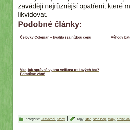
zavádějí nejrůznější opatření, které m
likvidovat.
Podobné články:
Čelovky Coleman – kvalita i za nízkou cenu
Výhody bat
Víte, jak správně vybrat velikost trekových bot?
Poradíme vám!
|
Kategorie:
Cestování
,
Stany
Tagy:
stan
,
stan loap
,
stany
,
stany loa