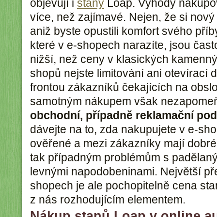
objevují i
stany
Loap. Výhody nakupová
více, než zajímavé. Nejen, že si nový
aniž byste opustili komfort svého příb
které v e-shopech narazíte, jsou čast
nižší, než ceny v klasických kamenn
shopů nejste limitování ani otevírací
frontou zákazníků čekajících na obsl
samotným nákupem však nezapomeňt
obchodní, případně reklamační po
dávejte na to, zda nakupujete v e-sho
ověřené a mezi zákazníky mají dobré
tak případným problémům s padělan
levnými napodobeninami. Největší př
shopech je ale pochopitelně cena sta
z nás rozhodujícím elementem.
Nákup stanů Loap v online a