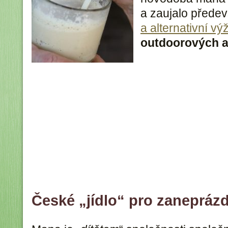
a zaujalo předev
a alternativní vý
outdoorových ak
České „jídlo“ pro zanepráz