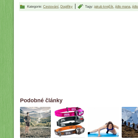
|
Kategorie:
Cestování
,
Doplňky
Tagy:
jakub krejčík
,
jídlo mana
,
jídl
Podobné články