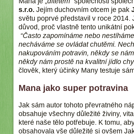
Mana je „
dítětem
“ společnosti společ
s.r.o.
Jejím duchovním otcem je pak
světu poprvé představil v roce 2014. 
důvod, proč vlastně tento unikátní p
“Často zapomínáme nebo nestíháme j
necháváme se ovládat chutěmi. Nechc
nakupováním potravin, někdy se nám 
někdy nám prostě na kvalitní jídlo chy
člověk, který účinky Many testuje sá
Mana jako super potravina
Jak sám autor tohoto převratného ná
obsahuje všechny důležité živiny, vita
které naše tělo potřebuje. K tomu, ab
obsahovala vše důležité si ovšem Ja