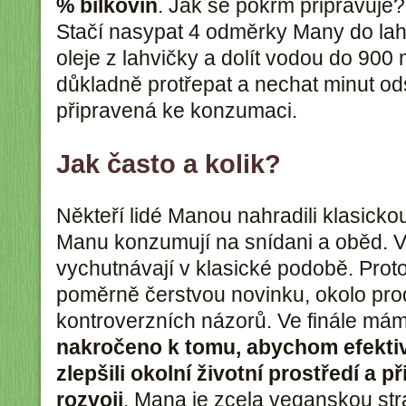
% bílkovin
. Jak se pokrm připravuje
Stačí nasypat 4 odměrky Many do lah
oleje z lahvičky a dolít vodou do 900 
důkladně protřepat a nechat minut od
připravená ke konzumaci.
Jak často a kolik?
Někteří lidé Manou nahradili klasickou
Manu konzumují na snídani a oběd. V
vychutnávají v klasické podobě. Proto
poměrně čerstvou novinku, okolo prod
kontroverzních názorů. Ve finále má
nakročeno k tomu, abychom efektivn
zlepšili okolní životní prostředí a p
rozvoji
. Mana je zcela veganskou str