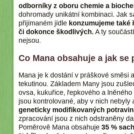
odborníky z oboru chemie a bioch
dohromady unikátní kombinaci. Jak s
přijímaném jídle
konzumujeme také ř
či dokonce škodlivých.
A ty součást
nejsou.
Co Mana obsahuje a jak se 
Mana je k dostání v práškové směsi a
tekutinou. Základem Many jsou zušlec
ovsa, kukuřice, řepkového a lněného 
jsou kontrolované, aby v nich nebyly 
geneticky modifikovaných potravi
zpracování jsou z nich odstraněny dal
Poměrově Mana obsahuje
35 % sach