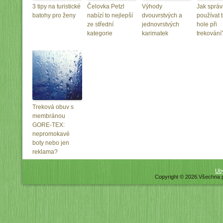
3 tipy na turistické
Čelovka Petzl
Výhody
Jak sprá
batohy pro ženy
nabízí to nejlepší
dvouvrstvých a
používat 
ze střední
jednovrstvých
hole při
kategorie
karimatek
trekování
Treková obuv s
membránou
GORE-TEX:
nepromokavé
boty nebo jen
reklama?
Uby
Copyright © 2026.Všechna 