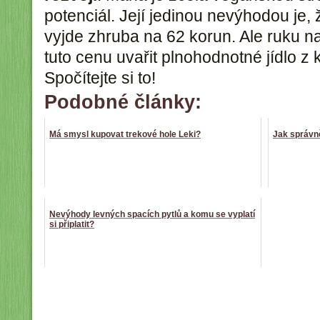
potenciál. Její jedinou nevýhodou je, 
vyjde zhruba na 62 korun. Ale ruku n
tuto cenu uvařit plnohodnotné jídlo z 
Spočítejte si to!
Podobné články:
Má smysl kupovat trekové hole Leki?
Jak správně
Nevýhody levných spacích pytlů a komu se vyplatí
si připlatit?