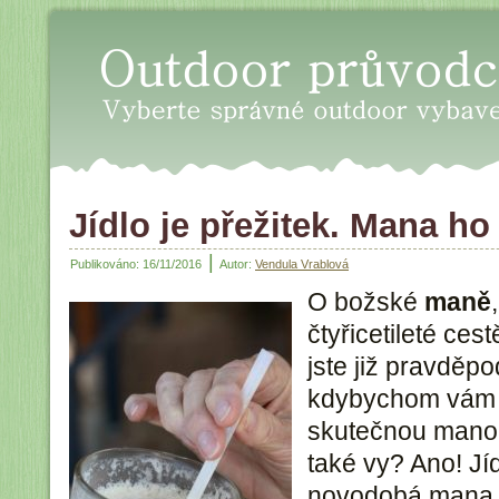
Oudoor průvodce - Vyberte sp
Jídlo je přežitek. Mana ho
|
Publikováno:
16/11/2016
Autor:
Vendula Vrablová
O božské
maně
čtyřicetileté cest
jste již pravděpo
kdybychom vám a
skutečnou manou
také vy? Ano! Jí
novodobá mana vl