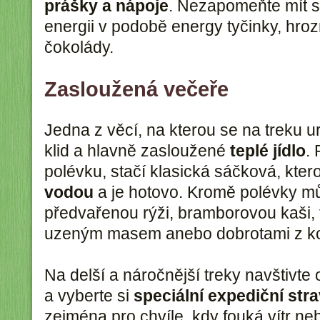
prášky a nápoje
. Nezapomeňte mít st
energii v podobě energy tyčinky, hr
čokolády.
Zasloužená večeře
Jedna z věcí, na kterou se na treku urč
klid a hlavně zasloužené
teplé jídlo
. 
polévku, stačí klasická sáčková, kter
vodou
a je hotovo. Kromě polévky m
předvařenou rýži, bramborovou kaši,
uzeným masem anebo dobrotami z ko
Na delší a náročnější treky navštivt
a vyberte si
speciální expediční str
zejména pro chvíle, kdy fouká vítr ne