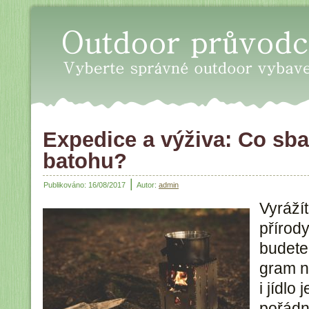
Oudoor průvodce - Vyberte sp
Expedice a výživa: Co sba
batohu?
|
Publikováno:
16/08/2017
Autor:
admin
Vyrážít
přírody
budete
gram n
i jídlo
pořádn