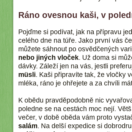
Ráno ovesnou kaši, v poled
Pojďme si podívat, jak na přípravu je
celého dne na túře. Jako první vás č
můžete sáhnout po osvědčených var
nebo jiných vloček
. Už doma si může
dávky. Záleží jen na vás, jestli prefer
müsli
. Kaši připravíte tak, že vločky
mléka, ráno je ohřejete a za chvíli má
K obědu pravděpodobně nic vyvařova
poledne se na cestách moc nejí. Větší
večer, v době oběda vám proto vysta
salám
. Na delší expedice si dobrodru