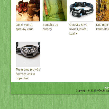
Jak si vybrat
Spacáky do
Čelovky Silva –
Kde najít
správný vařič
přírody
luxus i jistota
karimate
kvality
Testujeme pro vás
čelovky: Jak to
dopadlo?
Uby
Copyright © 2026.Všechna 