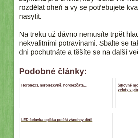
rozdělat oheň a vy se potřebujete kva
nasytit.
Na treku už dávno nemusíte trpět hlad
nekvalitními potravinami. Sbalte se t
dni pochutnáte a těšíte se na další ve
Podobné články:
Horolezci, horolezkyně, horolezčata…
Šikovné mob
výlety v př
LED čelovka opička potěší všechny děti!