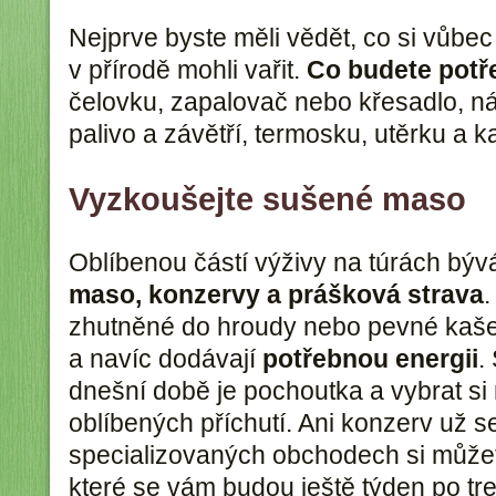
Nejprve byste měli vědět, co si vůbec
v přírodě mohli vařit.
Co budete potř
čelovku, zapalovač nebo křesadlo, nádo
palivo a závětří, termosku, utěrku a k
Vyzkoušejte sušené maso
Oblíbenou částí výživy na túrách bý
maso, konzervy a prášková strava
.
zhutněné do hroudy nebo pevné kaše
a navíc dodávají
potřebnou energii
.
dnešní době je pochoutka a vybrat si
oblíbených příchutí. Ani konzerv už s
specializovaných obchodech si můžete
které se vám budou ještě týden po trek