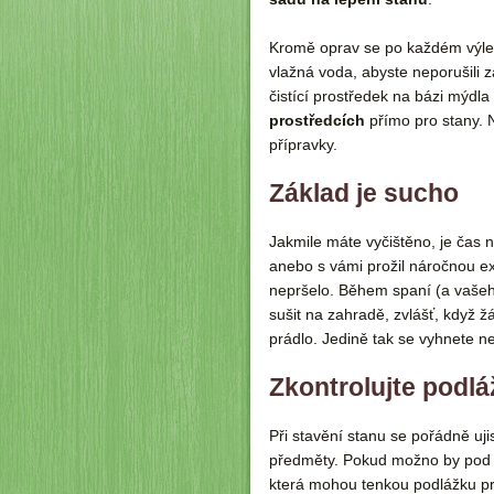
Kromě oprav se po každém výlet
vlažná voda, abyste neporušili zá
čistící prostředek na bázi mýd
prostředcích
přímo pro stany. N
přípravky.
Základ je sucho
Jakmile máte vyčištěno, je čas
anebo s vámi prožil náročnou exp
nepršelo. Během spaní (a vašeho
sušit na zahradě, zvlášť, když 
prádlo. Jedině tak se vyhnete 
Zkontrolujte podl
Při stavění stanu se pořádně uji
předměty. Pokud možno by pod s
která mohou tenkou podlážku pr