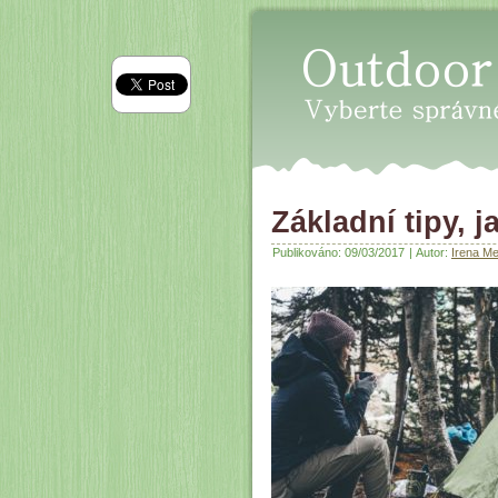
Oudoor průvodce
Základní tipy, 
Publikováno:
09/03/2017
|
Autor:
Irena M