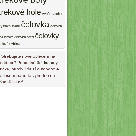
trekové hole
výběr batohu
čelovka
výstava stanů
čelovka
čelovky
led lenser
čelovka petzl
čelová svítilna
Potřebujete nové oblečení na
outdoor? Pohodlné
3/4 kalhoty
,
trička, bundy i další outdoorové
oblečení pořídíte výhodně na
ShopKilpi.cz!