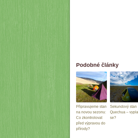
Podobné články
Připravujeme stan
Sekundový stan
na novou sezonu:
Quechua – vypla
Co zkontrolovat
se?
před výpravou do
přírody?