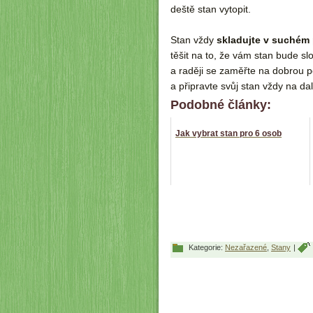
deště stan vytopit.
Stan vždy
skladujte v suchém 
těšit na to, že vám stan bude s
a raději se zaměřte na dobrou pé
a připravte svůj stan vždy na da
Podobné články:
Jak vybrat stan pro 6 osob
Kategorie:
Nezařazené
,
Stany
|