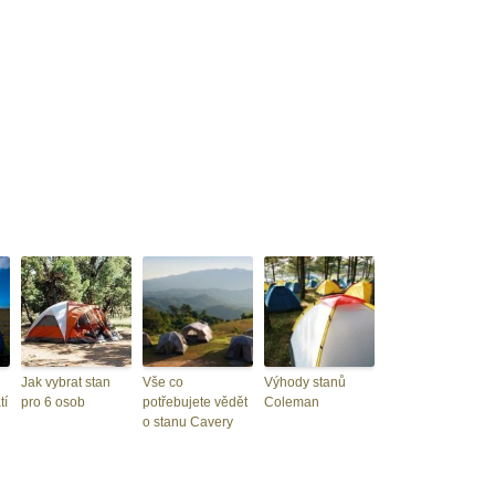
Jak vybrat stan
Vše co
Výhody stanů
tí
pro 6 osob
potřebujete vědět
Coleman
o stanu Cavery