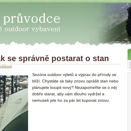
 - Vyberte správné outdoor vyba
jak se správně postarat o stan
enšíková
Sezóna outdoor výletů a výprav do přírody se
blíží. Chystáte se taky znovu oprášit stan nebo
plánujete koupit nový? Nezapomeňte se o něj
dobře starat, aby vám dlouho vydržel a
nemuseli jste ho za pár let kupovat znovu.