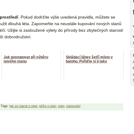
prostředí
. Pokud dodržíte výše uvedená pravidla, můžete se
loužit dlouhá léta. Zapomeňte na neustále kupování nových stanů
či. Užijte si zasloužené výlety do přírody bez zbytečných starostí
lší dobrodružství.
Jak postupovat při výběru
Skládací láhev šetří místo v
nového stanu
batohu. Pořiďte si ji taky
Tagy:
jak se starat o stan
,
péče o stan
,
stan
,
stanování