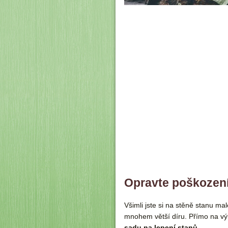
Opravte poškození
Všimli jste si na stěně stanu ma
mnohem větší díru. Přímo na vý
sadu na lepení stanů
.