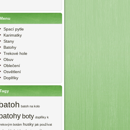
Menu
Spací pytle
Karimatky
Stany
Batohy
Trekové hole
Obuv
Oblečení
Osvětlení
Doplňky
Tagy
batoh
batoh na kolo
batohy
boty
doplňky k
husky
trekovým botám
jak používat