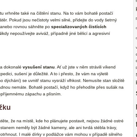
u vrhněte také na čištění stanu. Na to vám bohatě postačí
těr. Pokud jsou nečistoty velmi silné, přidejte do vody šetrný
la anebo rovnou sáhněte po
specializovaných čistících
ikdy nepoužívejte aviváž, případně jiné bělicí a agresivní
 na dokonalé
vysušení stanu
. Ať už jste v něm strávili víkend
edici, sušení je důležité. A to i přesto, že vám na výletě
 dýchání) se uvnitř stanu vysráží vlhkost. Nemusíte stan složitě
žádnou nemáte. Bohatě postačí, když ho přehodíte přes sušák na
nepříjemnému zápachu a plísním.
ážku
stěte, že na místě, kde ho plánujete postavit, nejsou žádné ostré
tanem neměly být žádné kameny, ale ani tvrdá stébla trávy,
otrhnout. I malé dírky v podlážce vám mohou v případě silného