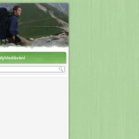
vení do přírody
Vyhledávání