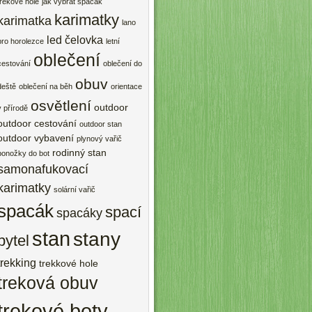
trekové hole
jak vybrat spacák
karimatky
karimatka
lano
led čelovka
pro horolezce
letní
oblečení
cestování
oblečení do
obuv
deště
oblečení na běh
orientace
osvětlení
outdoor
v přírodě
outdoor cestování
outdoor stan
outdoor vybavení
plynový vařič
rodinný stan
ponožky do bot
samonafukovací
karimatky
solární vařič
spacák
spací
spacáky
stan
stany
pytel
trekking
trekkové hole
treková obuv
trekové boty