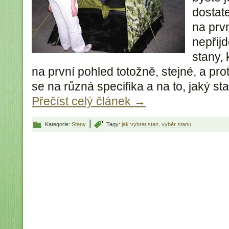
dostat
na prv
nepřij
stany,
na první pohled totožně, stejné, a pro
se na různá specifika a na to, jaký st
Přečíst celý článek
→
|
Kategorie:
Stany
Tagy:
jak vybrat stan
,
výběr stanu