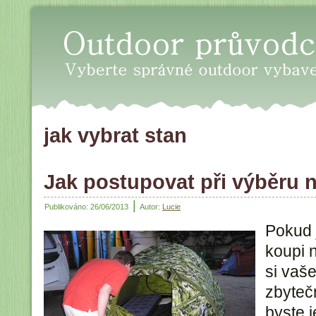
Oudoor průvodce - Vyberte sp
jak vybrat stan
Jak postupovat při výběru 
|
Publikováno:
26/06/2013
Autor:
Lucie
Pokud j
koupi 
si vaš
zbytečn
byste 