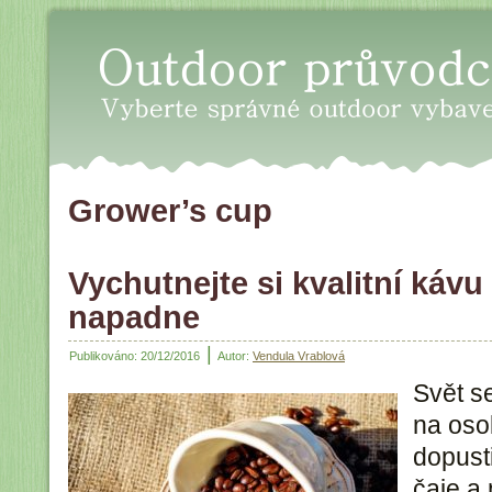
Oudoor průvodce - Vyberte sp
Grower’s cup
Vychutnejte si kvalitní kávu
napadne
|
Publikováno:
20/12/2016
Autor:
Vendula Vrablová
Svět s
na osob
dopust
čaje a 