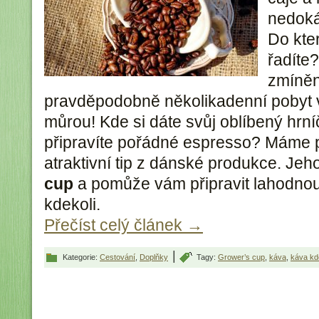
nedoká
Do kte
řadíte
zmíněn
pravděpodobně několikadenní pobyt 
můrou! Kde si dáte svůj oblíbený hrní
připravíte pořádné espresso? Máme 
atraktivní tip z dánské produkce. Jeh
cup
a pomůže vám připravit lahodnou
kdekoli.
Přečíst celý článek
→
|
Kategorie:
Cestování
,
Doplňky
Tagy:
Grower’s cup
,
káva
,
káva kd