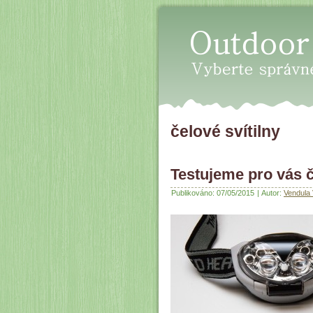
Oudoor průvodce
čelové svítilny
Testujeme pro vás č
Publikováno:
07/05/2015
|
Autor:
Vendula 