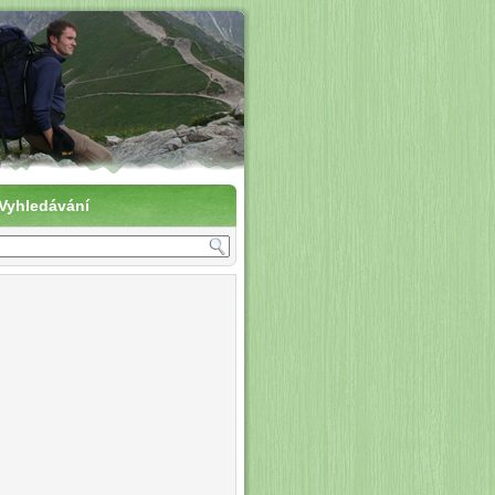
vení do přírody
Vyhledávání