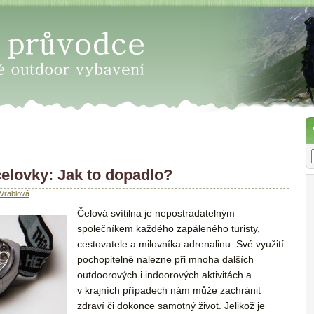
 - Vyberte správné outdoor vyba
elovky: Jak to dopadlo?
Vrablová
Čelová svítilna je nepostradatelným
společníkem každého zapáleného turisty,
cestovatele a milovníka adrenalinu. Své využití
pochopitelně nalezne při mnoha dalších
outdoorových i indoorových aktivitách a
v krajních případech nám může zachránit
zdraví či dokonce samotný život. Jelikož je