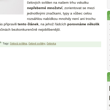
čelových svítilen na našem trhu vskutku
nepřeberné množství
, zorientovat se mezi
jednotlivými značkami, typy a vůbec celou
rozsáhlou nabídkou mnohdy není ani trochu
s připravili
tento článek
, na jehož řádcích
porovnáme několik
ončinách bezkonkurenčně nejoblíbenější.
Tagy:
čelová svítilna
,
čelové svítilny
,
čelovka