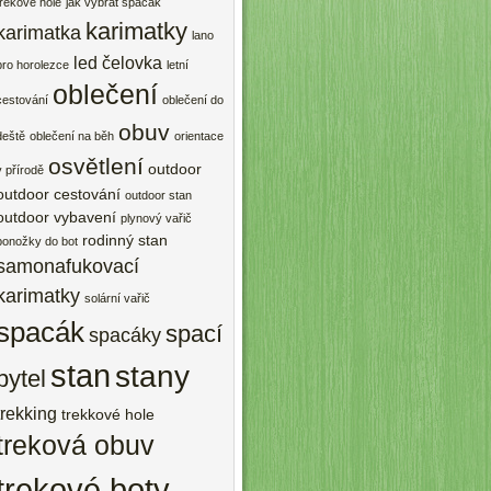
trekové hole
jak vybrat spacák
karimatky
karimatka
lano
led čelovka
pro horolezce
letní
oblečení
cestování
oblečení do
obuv
deště
oblečení na běh
orientace
osvětlení
outdoor
v přírodě
outdoor cestování
outdoor stan
outdoor vybavení
plynový vařič
rodinný stan
ponožky do bot
samonafukovací
karimatky
solární vařič
spacák
spací
spacáky
stan
stany
pytel
trekking
trekkové hole
treková obuv
trekové boty