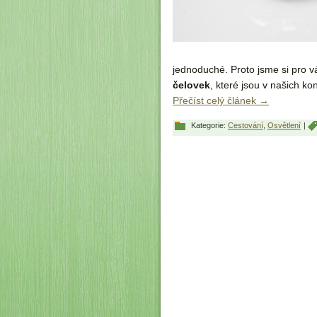
jednoduché. Proto jsme si pro vá
čelovek
, které jsou v našich k
Přečíst celý článek
→
Kategorie:
Cestování
,
Osvětlení
|