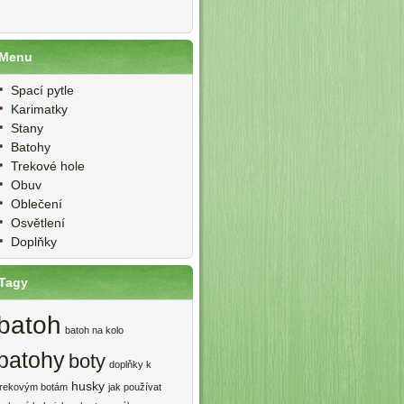
Menu
Spací pytle
Karimatky
Stany
Batohy
Trekové hole
Obuv
Oblečení
Osvětlení
Doplňky
Tagy
batoh
batoh na kolo
batohy
boty
doplňky k
husky
trekovým botám
jak používat