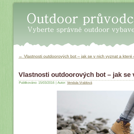
Oudoor průvodce - Vyberte sp
←
Vlastnosti outdoorových bot – jak se v nich vyznat a kter
Vlastnosti outdoorových bot – jak se 
Publikováno:
15/03/2016
|
Autor:
Vendula Vrablová