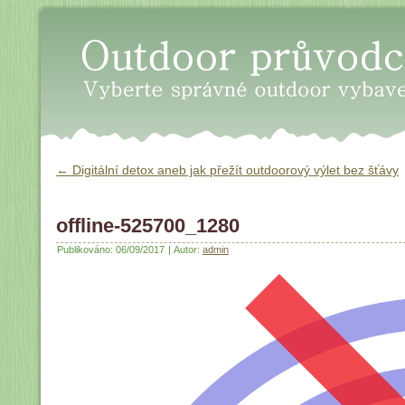
Oudoor průvodce - Vyberte sp
←
Digitální detox aneb jak přežít outdoorový výlet bez šťávy
offline-525700_1280
Publikováno:
06/09/2017
|
Autor:
admin